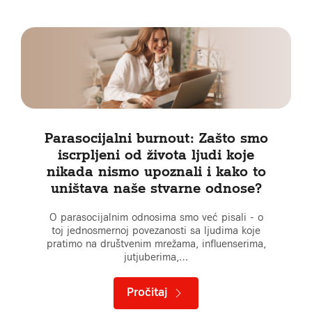
Parasocijalni burnout: Zašto smo
iscrpljeni od života ljudi koje
nikada nismo upoznali i kako to
uništava naše stvarne odnose?
O parasocijalnim odnosima smo već pisali - o
toj jednosmernoj povezanosti sa ljudima koje
pratimo na društvenim mrežama, influenserima,
jutjuberima,…
Pročitaj