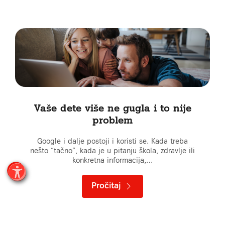
Vaše dete više ne gugla i to nije
problem
Google i dalje postoji i koristi se. Kada treba
nešto “tačno”, kada je u pitanju škola, zdravlje ili
konkretna informacija,…
Pročitaj