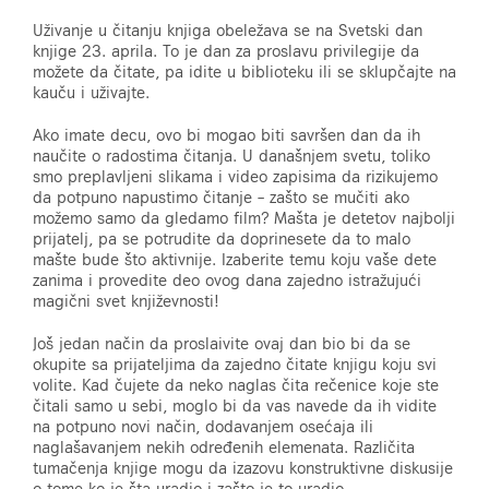
Uživanje u čitanju knjiga obeležava se na Svetski dan
knjige 23. aprila. To je dan za proslavu privilegije da
možete da čitate, pa idite u biblioteku ili se sklupčajte na
kauču i uživajte.
Ako imate decu, ovo bi mogao biti savršen dan da ih
naučite o radostima čitanja. U današnjem svetu, toliko
smo preplavljeni slikama i video zapisima da rizikujemo
da potpuno napustimo čitanje – zašto se mučiti ako
možemo samo da gledamo film? Mašta je detetov najbolji
prijatelj, pa se potrudite da doprinesete da to malo
mašte bude što aktivnije. Izaberite temu koju vaše dete
zanima i provedite deo ovog dana zajedno istražujući
magični svet književnosti!
Još jedan način da proslaivite ovaj dan bio bi da se
okupite sa prijateljima da zajedno čitate knjigu koju svi
volite. Kad čujete da neko naglas čita rečenice koje ste
čitali samo u sebi, moglo bi da vas navede da ih vidite
na potpuno novi način, dodavanjem osećaja ili
naglašavanjem nekih određenih elemenata. Različita
tumačenja knjige mogu da izazovu konstruktivne diskusije
o tome ko je šta uradio i zašto je to uradio.