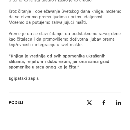
Kroz čitanje i obeležavanje Svetskog dana knjige, možemo
da se otvorimo prema ljudima uprkos udaljenosti.
Možemo da putujemo zahvaljujući mašti.
Vreme je da se slavi čitanje, da podstaknemo razvoj dece
kao čitalaca i da promovišemo doživotna ljubav prema
književnosti i integraciju u svet mašte.
“Knjiga je vrednija od svih spomenika ukrašenih
slikama, reljefom i duborezom, jer ona sama gradi
spomenike u srcu onog ko je čita.”
Egipatski zapis
PODELI