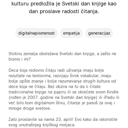
kulturu predložila je Svetski dan knjige kao
dan proslave radosti čitanja.
digitalnapismenost
empatija
generacijaz
Stotinu zemalja obeležava Svetski dan knjige, a zašto ne
bismo i mi?
Deca koja redovno čitaju radi uživanja imaju bolje
rezultate na testovima, razvijaju širok vokabular, imaju
bolje opšte znanje i bolje razumevanje drugih kultura od
dece koja ne čitaju. Bez obzira na to da li čitate
tradicionalne knjige na papiru ili se okrećete svom Kindle
(rođen je 2007. godine na Svetski dan knjige) ili iPadu ili
već bilo kom digitalnom štivu, čitanje je pasoš za ovaj i
mnoge druge svetove.
Zato proslavite sa nama 23. april! Evo kako da iskoristite
svog unutrašnjeg knjiškog moljaca.