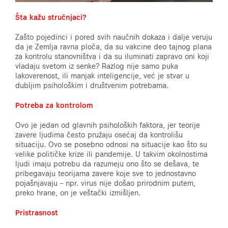
Šta kažu stručnjaci?
Zašto pojedinci i pored svih naučnih dokaza i dalje veruju
da je Zemlja ravna ploča, da su vakcine deo tajnog plana
za kontrolu stanovništva i da su iluminati zapravo oni koji
vladaju svetom iz senke? Razlog nije samo puka
lakoverenost, ili manjak inteligencije, već je stvar u
dubljim psihološkim i društvenim potrebama.
Potreba za kontrolom
Ovo je jedan od glavnih psiholoških faktora, jer teorije
zavere ljudima često pružaju osećaj da kontrolišu
situaciju. Ovo se posebno odnosi na situacije kao što su
velike političke krize ili pandemije. U takvim okolnostima
ljudi imaju potrebu da razumeju ono što se dešava, te
pribegavaju teorijama zavere koje sve to jednostavno
pojašnjavaju – npr. virus nije došao prirodnim putem,
preko hrane, on je veštački izmišljen.
Pristrasnost