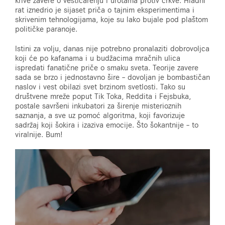
krive zavere o veštičarenju i urotama protiv crkve. Hladni
rat iznedrio je sijaset priča o tajnim eksperimentima i
skrivenim tehnologijama, koje su lako bujale pod plaštom
političke paranoje.
Istini za volju, danas nije potrebno pronalaziti dobrovoljca
koji će po kafanama i u budžacima mračnih ulica
ispredati fanatične priče o smaku sveta. Teorije zavere
sada se brzo i jednostavno šire – dovoljan je bombastičan
naslov i vest obilazi svet brzinom svetlosti. Tako su
društvene mreže poput Tik Toka, Reddita i Fejsbuka,
postale savršeni inkubatori za širenje misterioznih
saznanja, a sve uz pomoć algoritma, koji favorizuje
sadržaj koji šokira i izaziva emocije. Što šokantnije – to
viralnije. Bum!