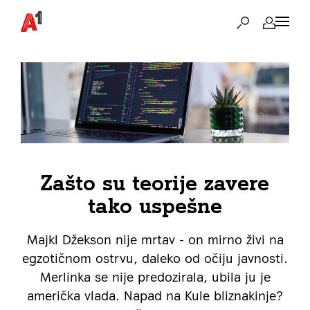
Zašto su teorije zavere
tako uspešne
Majkl Džekson nije mrtav - on mirno živi na
egzotičnom ostrvu, daleko od očiju javnosti.
Merlinka se nije predozirala, ubila ju je
američka vlada. Napad na Kule bliznakinje?