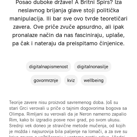
Posao duboke države! A Britni Spirs? Iza
neslavnog brijanja glave stoji politička
manipulacija. Ili bar sve ovo tvrde teoretičari
zavera. Ove priče zvuče apsurdno, ali ipak
pronalaze način da nas fasciniraju, uplaše,
pa čak i nateraju da preispitamo činjenice.
digitalnapismenost
digitalnonasilje
govormrznje
kviz
wellbeing
Teorije zavere nisu proizvod savremenog doba. Još su
stari Grci verovali u priče o tajnim dogovorima bogova sa
Olimpa. Rimljani su verovali da je Neron namerno zapalio
Rim, kako bi izgradio posve novi grad, po svom ukusu.
Srednji vek doneo je stravične metode mučenja, od kojih
je možda i najsurovija bila paljenje na lomači, a za sve su