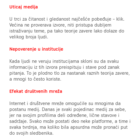
Uticaj medija
U trci za čitanost i gledanost najčešće pobeđuje – klik.
Većina ne proverava izvore, niti pristupa dubljem
istraživanju teme, pa tako teorije zavere lako dolaze do
velikog broja ljudi.
Nepoverenje u institucije
Kada ljudi ne veruju institucijama skloni su da svaku
informaciju iz tih izvora preispituju i stave pod zanak
pitanja. To je plodno tlo za nastanak raznih teorija zavere,
a mnogi to često koriste.
Efekat društvenih mreža
Internet i društvene mreže omogućile su mnogima da
postanu medij. Danas je svaki pojedinac medij za sebe,
jer na svojim profilima deli određene, lične stavove i
sadržaje. Svako može postati deo neke platforme, a time i
svaka tvrdnja, ma koliko bila apsurdna može pronaći put
do svojih sledbenika.