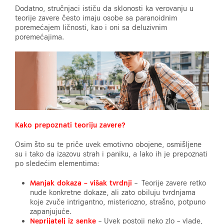
Dodatno, stručnjaci ističu da sklonosti ka verovanju u
teorije zavere često imaju osobe sa paranoidnim
poremećajem ličnosti, kao i oni sa deluzivnim
poremećajima.
Kako prepoznati teoriju zavere?
Osim što su te priče uvek emotivno obojene, osmišljene
su i tako da izazovu strah i paniku, a lako ih je prepoznati
po sledećim elementima:
Manjak dokaza – višak tvrdnji
– Teorije zavere retko
nude konkretne dokaze, ali zato obiluju tvrdnjama
koje zvuče intrigantno, misteriozno, strašno, potpuno
zapanjujuće.
Neprijatelj iz senke
– Uvek postoji neko zlo – vlade,