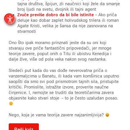
tajna društva, špijun, zli naučnici koji žele da smanje
broj ljudi na svetu, dvojnik ili tajni agent
Zvuče previše dobro da bi bile istinite
– Ako priča
deluje kao dobar zaplet holivudskog trilera ili roman
Agate Kristi, velika je šansa da nije zasnovana na
stvarnosti
Ono što ipak moramo prinznati jeste da su oni koji
stvaraju ove priče fantastični pripovedači, jer mnoge
teorije zavere, poput onih o Titu ili ubistvu Kenedija i
dalje žive, više od pola veka nakon svog nastanka.
Sledeći put kada do vas dođe neverovatna priča o
vanzemaljcima u Banatu, ili kada vam komšinica usputno
saopšti da smo svi pod prismotrom tajnih sila, pristupite
kritički. Promislite, istražite izvore, proverite naučne
činjenice. I, nemojte se truditi da teoretičarima zavera
objasnite kako stvari stoje – to je često uzaludan posao.
Nego, koja je vama teorija zavere najzanimljivija?
Reši kviz