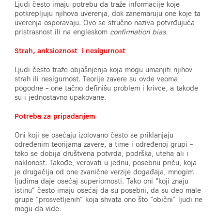
Ljudi često imaju potrebu da traže informacije koje
potkrepljuju njihova uverenja, dok zanemaruju one koje ta
uverenja osporavaju. Ovo se stručno naziva potvrđujuća
pristrasnost ili na engleskom
confirmation bias.
Strah, anksioznost i nesigurnost
Ljudi često traže objašnjenja koja mogu umanjiti njihov
strah ili nesigurnost. Teorije zavere su ovde veoma
pogodne – one tačno definišu problem i krivce, a takođe
su i jednostavno upakovane.
Potreba za pripadanjem
Oni koji se osećaju izolovano često se priklanjaju
određenim teorijama zavere, a time i određenoj grupi –
tako se dobija društvena potvrda, podrška, uteha ali i
naklonost. Takođe, verovati u jednu, posebnu priču, koja
je drugačija od one zvanične verzije događaja, mnogim
ljudima daje osećaj superiornosti. Tako oni “koji znaju
istinu” često imaju osećaj da su posebni, da su deo male
grupe “prosvetljenih” koja shvata ono što “obični” ljudi ne
mogu da vide.