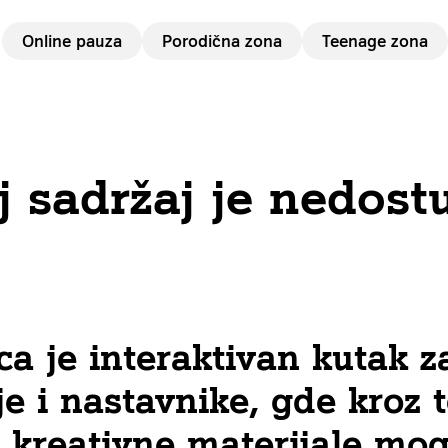
Online pauza
Porodična zona
Teenage zona
j sadržaj je nedost
ca je interaktivan kutak z
je i nastavnike, gde kroz 
i kreativne materijale mo