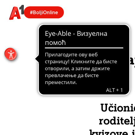
#BoljiOnline
Ova
Učioni
roditel
kvizove 