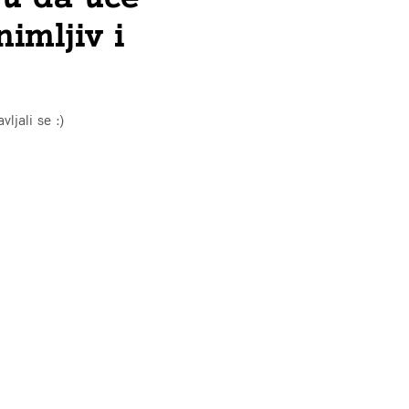
imljiv i
vljali se :)