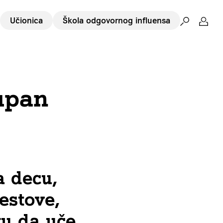
Učionica
Škola odgovornog influensa
upan
a decu,
testove,
gu da uče