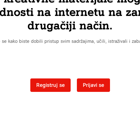
dnosti na internetu na zan
drugačiji način.
 se kako biste dobili pristup svim sadržajima, učili, istraživali i zaba
Registruj se
Prijavi se