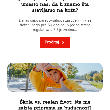
umesto nas: da li znamo šta
stavljamo na kožu?
Danas smo, paradoksalno, i zaštićeniji i više
izloženi nego pre 50 godina. S jedne strane,
regulativa u EU je znatno…
Pročitaj
Škola vs. realan život: šta me
zaista priprema za budućnost?