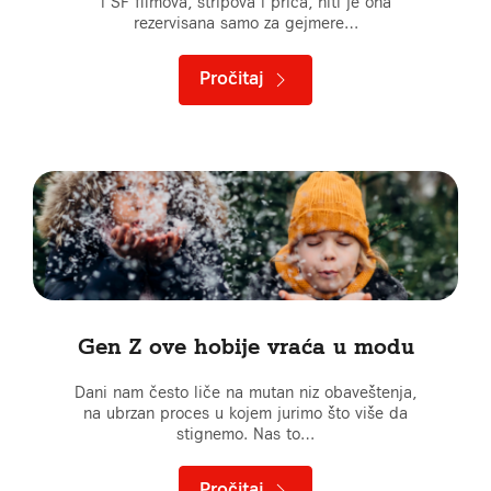
i SF filmova, stripova i priča, niti je ona
rezervisana samo za gejmere…
Pročitaj
Gen Z ove hobije vraća u modu
Dani nam često liče na mutan niz obaveštenja,
na ubrzan proces u kojem jurimo što više da
stignemo. Nas to…
Pročitaj