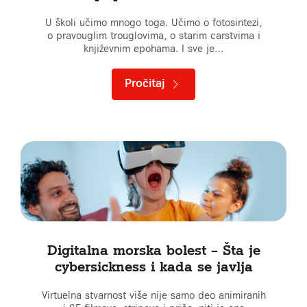
U školi učimo mnogo toga. Učimo o fotosintezi,
o pravouglim trouglovima, o starim carstvima i
književnim epohama. I sve je…
Pročitaj
Digitalna morska bolest – Šta je
cybersickness i kada se javlja
Virtuelna stvarnost više nije samo deo animiranih