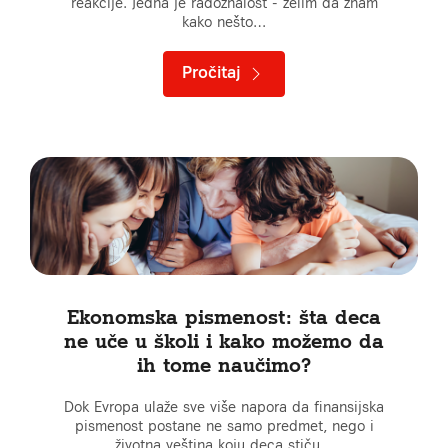
reakcije. Jedna je radoznalost - želim da znam
kako nešto…
Pročitaj
Ekonomska pismenost: šta deca
ne uče u školi i kako možemo da
ih tome naučimo?
Dok Evropa ulaže sve više napora da finansijska
pismenost postane ne samo predmet, nego i
životna veština koju deca stiču…