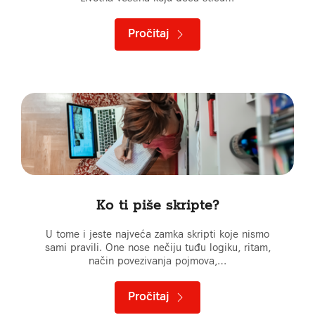
Pročitaj
Ko ti piše skripte?
U tome i jeste najveća zamka skripti koje nismo
sami pravili. One nose nečiju tuđu logiku, ritam,
način povezivanja pojmova,…
Pročitaj