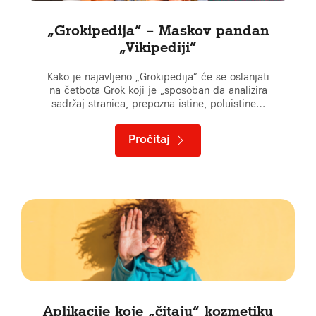
„Grokipedija” – Maskov pandan
„Vikipediji”
Kako je najavljeno „Grokipedija” će se oslanjati
na četbota Grok koji je „sposoban da analizira
sadržaj stranica, prepozna istine, poluistine…
Pročitaj
Aplikacije koje „čitaju“ kozmetiku