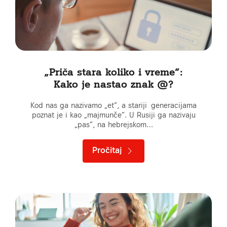
„Priča stara koliko i vreme”:
Kako je nastao znak @?
Kod nas ga nazivamo „et”, a stariji generacijama
poznat je i kao „majmunče”. U Rusiji ga nazivaju
„pas”, na hebrejskom…
Pročitaj