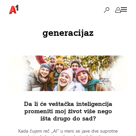
generacijaz
Da li će veštačka inteligencija
promeniti moj život više nego
išta drugo do sad?
Kada čujem reč „AI“ u meni se jave dve suprotne