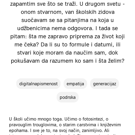
zapamtim sve što se traži. U drugom svetu -
onom stvarnom, van školskih zidova
suočavam se sa pitanjima na koja u
udžbenicima nema odgovora. I tada se
pitam: šta me zapravo priprema za život koji
me čeka? Da li su to formule i datumi, ili
stvari koje moram da naučim sam, dok
pokušavam da razumem ko sam i šta želim?
digitalnapismenost
empatija
generacijaz
podrska
U školi učimo mnogo toga. Učimo o fotosintezi, o
pravouglim trouglovima, o starim carstvima i književnim
epohama. I sve je to, na svoj način, zanimljivo. Ali