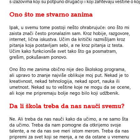
s izazovima koji su potpuno drugačiji i koji zahtevaju veštine o ko
Ono što me stvarno zanima
Ipak, u svemu tome postoji nešto ohrabrujuće: ono što mi
zaista znači često pronalazim sam. Kroz hobije, razgovore,
internet, lična iskustva. Učim da kritički razmišljam kroz
pitanja koja postavljam sebi, a ne kroz pitanja iz testa.
Učim kako funkcioniše svet tako što ga posmatram,
grešim, pokušavam ponovo.
Ono što me zanima obično nije deo školskog programa,
ali upravo to znanje najviše oblikuje moj put. Nekad je to
kreativnost, nekad tehnologija, nekad sport, nauka ili
umetnost. Nekad su to veštine koje ne mogu da se ocene,
ali koje me pripremaju bolje nego bilo koji udžbenik.
Da li škola treba da nas nauči svemu?
Ne. Ali treba da nas nauči kako da učimo, a ne samo šta
da učimo. Treba da nam pomogne da otkrijemo svoje
talente, a ne da nas sve meri istom merom. Treba da nas
pripremi za svet koji se menja, a ne da ostane u vremenu