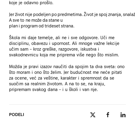
koje je odavno prošlo.
Jer život nije podeljen po predmetima. Život je spoj znanja, snalažl
A sve to ne može da stane u
plan i program od trideset strana.
Škola mi daje temelje, ali ne i sve odgovore. Uči me
disciplinu, obavezu i upornost. Ali mnoge važne lekcije
učim sam – kroz greške, razgovore, iskustva i
svakodnevnicu koja me priprema više nego što mislim.
Možda je pravi izazov naučiti da spojim ta dva sveta: ono
što moram i ono što želim. Jer budućnost me neće pitati
za ocene, već za veštine, karakter i spremnost da se
suočim sa realnim životom. A na to se, na kraju,
pripremam svakog dana – i u školi i van nje.
PODELI