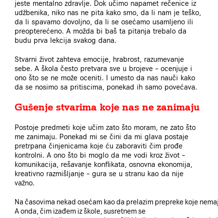
jeste mentalno zdravlje. Dok učimo napamet rečenice iz
udžbenika, niko nas ne pita kako smo, da li nam je teško,
da li spavamo dovoljno, da li se osećamo usamljeno ili
preopterećeno. A možda bi baš ta pitanja trebalo da
budu prva lekcija svakog dana.
Stvarni život zahteva emocije, hrabrost, razumevanje
sebe. A škola često pretvara sve u brojeve – ocenjuje i
ono što se ne može oceniti. I umesto da nas nauči kako
da se nosimo sa pritiscima, ponekad ih samo povećava.
Gušenje stvarima koje nas ne zanimaju
Postoje predmeti koje učim zato što moram, ne zato što
me zanimaju. Ponekad mi se čini da mi glava postaje
pretrpana činjenicama koje ću zaboraviti čim prođe
kontrolni. A ono što bi moglo da me vodi kroz život –
komunikacija, rešavanje konflikata, osnovna ekonomija,
kreativno razmišljanje – gura se u stranu kao da nije
važno.
Na časovima nekad osećam kao da prelazim prepreke koje nemaju
A onda, čim izađem iz škole, susretnem se