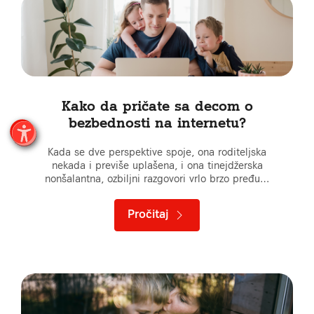
Kako da pričate sa decom o
bezbednosti na internetu?
Kada se dve perspektive spoje, ona roditeljska
nekada i previše uplašena, i ona tinejdžerska
nonšalantna, ozbiljni razgovori vrlo brzo pređu…
Pročitaj