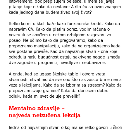
istovremeno, dok prepisujem beleške, u meni se javlja
pitanje koje nikako da nestane: A šta ću sa ovim znanjem
kada jednog dana budem živeo svoj život?
Retko ko mi u školi kaže kako funkcioniše kredit. Kako da
napravim CV. Kako da platim porez, vodim računa o
novcu ili se snađem u nekom ozbiljnom razgovoru za
posao. Ne učimo kako da pregovaramo, kako da
prepoznamo manipulaciju, kako da se organizujemo kada
sve postane previše. Kao da najvažnije stvari – one koje
određuju našu budućnost ostaju sakrivene negde između
dve zagrade u programu, nevidljive i neobavezne.
A onda, kad se ugase školske table i otvore vrata
stvarnosti, shvatimo da sve ono što nas zaista brine nema
veze s lekcijama. Kako da se izborim sa stresom? Kako da
prepoznam svoje granice? Kako da donesem dobru
odluku kada mi svet deluje prevelik?
Mentalno zdravlje –
najveća neizučena lekcija
Jedna od najvažnijih stvari o kojima se retko govori u školi