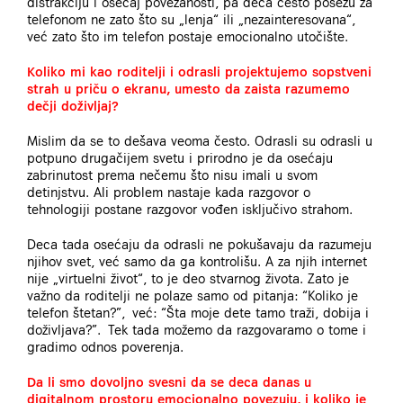
distrakciju i osećaj povezanosti, pa deca često posežu za
telefonom ne zato što su „lenja“ ili „nezainteresovana“,
već zato što im telefon postaje emocionalno utočište.
Koliko mi kao roditelji i odrasli projektujemo sopstveni
strah u priču o ekranu, umesto da zaista razumemo
dečji doživljaj?
Mislim da se to dešava veoma često. Odrasli su odrasli u
potpuno drugačijem svetu i prirodno je da osećaju
zabrinutost prema nečemu što nisu imali u svom
detinjstvu. Ali problem nastaje kada razgovor o
tehnologiji postane razgovor vođen isključivo strahom.
Deca tada osećaju da odrasli ne pokušavaju da razumeju
njihov svet, već samo da ga kontrolišu. A za njih internet
nije „virtuelni život“, to je deo stvarnog života. Zato je
važno da roditelji ne polaze samo od pitanja: “Koliko je
telefon štetan?”, već: “Šta moje dete tamo traži, dobija i
doživljava?”. Tek tada možemo da razgovaramo o tome i
gradimo odnos poverenja.
Da li smo dovoljno svesni da se deca danas u
digitalnom prostoru emocionalno povezuju, i koliko je