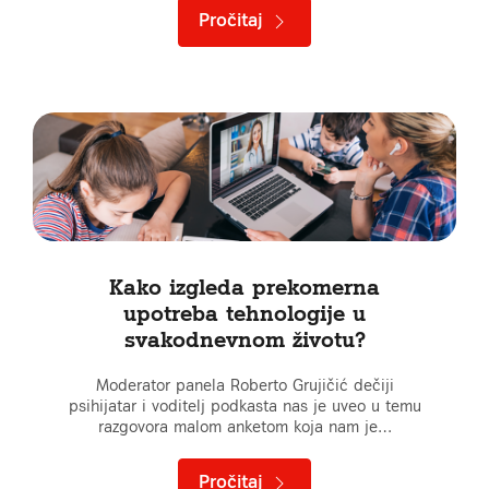
Pročitaj
Kako izgleda prekomerna
upotreba tehnologije u
svakodnevnom životu?
Moderator panela Roberto Grujičić dečiji
psihijatar i voditelj podkasta nas je uveo u temu
razgovora malom anketom koja nam je…
Pročitaj