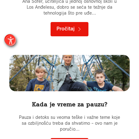
Ana Sofer, učiteljica u jednoj osnovnoj školi u
Los Anđelesu, dobro se seća te težnje da
tehnologija što pre uđe…
Pročitaj
Kada je vreme za pauzu?
Pauza i detoks su veoma teške i važne teme koje
sa ozbiljnošću treba da shvatimo – ovo nam je
poručio…