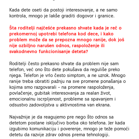
Kada dete oseti da postoji interesovanje, a ne samo
kontrola, mnogo je lakše graditi dogovor i granice.
Šta roditelji najčešće prekasno shvate kada je reč o
prekomernoj upotrebi telefona kod dece, i kako
problem može da se prepozna mnogo ranije, dok još
nije ozbiljno narušen odnos, raspoloženje ili
svakodnevno funkcionisanje deteta?
Roditelji često prekasno shvate da problem nije sam
telefon, već ono što dete pokušava da reguliše preko
njega. Telefon je vrlo često simptom, a ne uzrok. Mnogo
ranije treba obratiti pažnju na sve promene ponašanja o
kojima smo razgovarali – na promene raspoloženja,
povlačenje, gubitak interesovanja za realan život,
emocionalnu iscrpljenost, probleme sa spavanjem i
odsustvo zadovoljstva u aktivnostima van ekrana.
Najvažnije je da reagujemo pre nego što odnos sa
detetom postane isključivo borba oko telefona.
Jer kada
izgubimo komunikaciju i poverenje, mnogo je teže pomoći
detetu da razvije zdrav odnos prema tehnologiji.