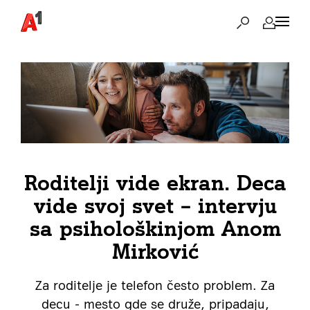
Roditelji vide ekran. Deca
vide svoj svet – intervju
sa psihološkinjom Anom
Mirković
Za roditelje je telefon često problem. Za
decu - mesto gde se druže, pripadaju,