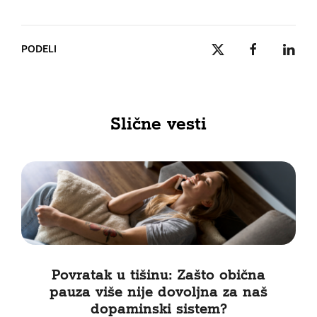
PODELI
Slične vesti
Povratak u tišinu: Zašto obična
pauza više nije dovoljna za naš
dopaminski sistem?