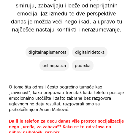
smiruju, zabavljaju i beže od neprijatnih
emocija. Jaz između te dve perspektive
danas je možda veći nego ikad, a upravo tu
najčešće nastaju konflikti i nerazumevanje.
digitalnapismenost
digitalnidetoks
onlinepauza
podrska
O tome šta odrasli često pogrešno tumače kao
„zavisnost“, kako prepoznati trenutak kada telefon postaje
emocionalno utočište i zašto zabrane bez razgovora
uglavnom ne daju rezultat, razgovarali smo sa
psihološkinjom Anom Mirković.
Da li je telefon za decu danas više prostor socijalizacije
nego „uređaj za zabavu“? Kako se to odražava na
njihov psihološki razvoj?