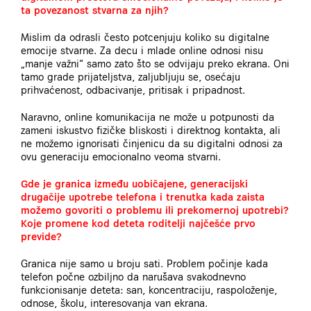
ta povezanost stvarna za njih?
Mislim da odrasli često potcenjuju koliko su digitalne
emocije stvarne. Za decu i mlade online odnosi nisu
„manje važni“ samo zato što se odvijaju preko ekrana. Oni
tamo grade prijateljstva, zaljubljuju se, osećaju
prihvaćenost, odbacivanje, pritisak i pripadnost.
Naravno, online komunikacija ne može u potpunosti da
zameni iskustvo fizičke bliskosti i direktnog kontakta, ali
ne možemo ignorisati činjenicu da su digitalni odnosi za
ovu generaciju emocionalno veoma stvarni.
Gde je granica između uobičajene, generacijski
drugačije upotrebe telefona i trenutka kada zaista
možemo govoriti o problemu ili prekomernoj upotrebi?
Koje promene kod deteta roditelji najčešće prvo
previde?
Granica nije samo u broju sati. Problem počinje kada
telefon počne ozbiljno da narušava svakodnevno
funkcionisanje deteta: san, koncentraciju, raspoloženje,
odnose, školu, interesovanja van ekrana.