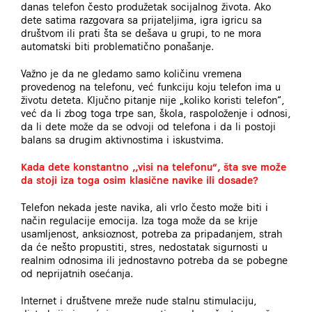
danas telefon često produžetak socijalnog života. Ako
dete satima razgovara sa prijateljima, igra igricu sa
društvom ili prati šta se dešava u grupi, to ne mora
automatski biti problematično ponašanje.
Važno je da ne gledamo samo količinu vremena
provedenog na telefonu, već funkciju koju telefon ima u
životu deteta. Ključno pitanje nije „koliko koristi telefon“,
već da li zbog toga trpe san, škola, raspoloženje i odnosi,
da li dete može da se odvoji od telefona i da li postoji
balans sa drugim aktivnostima i iskustvima.
Kada dete konstantno ,,visi na telefonu“, šta sve može
da stoji iza toga osim klasične navike ili dosade?
Telefon nekada jeste navika, ali vrlo često može biti i
način regulacije emocija. Iza toga može da se krije
usamljenost, anksioznost, potreba za pripadanjem, strah
da će nešto propustiti, stres, nedostatak sigurnosti u
realnim odnosima ili jednostavno potreba da se pobegne
od neprijatnih osećanja.
Internet i društvene mreže nude stalnu stimulaciju,