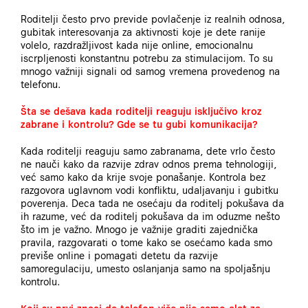
Roditelji često prvo previde povlačenje iz realnih odnosa,
gubitak interesovanja za aktivnosti koje je dete ranije
volelo, razdražljivost kada nije online, emocionalnu
iscrpljenosti konstantnu potrebu za stimulacijom. To su
mnogo važniji signali od samog vremena provedenog na
telefonu.
Šta se dešava kada roditelji reaguju isključivo kroz
zabrane i kontrolu? Gde se tu gubi komunikacija?
Kada roditelji reaguju samo zabranama, dete vrlo često
ne nauči kako da razvije zdrav odnos prema tehnologiji,
već samo kako da krije svoje ponašanje.
Kontrola bez
razgovora uglavnom vodi konfliktu
,
udaljavanju i gubitku
poverenja.
Deca tada ne osećaju da roditelj pokušava da
ih razume, već da roditelj pokušava da im oduzme nešto
što im je važno. Mnogo je važnije graditi zajednička
pravila, razgovarati o tome kako se osećamo kada smo
previše online i pomagati detetu da razvije
samoregulaciju, umesto oslanjanja samo na spoljašnju
kontrolu.