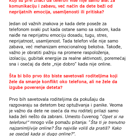
Koji su prvi znaci da telefon više nije samo alat za
komunikaciju i zabavu, već način da dete beži od
neprijatnih emocija, usamljenosti ili pritiska?
Jedan od važnih znakova je kada dete poseže za
telefonom svaki put kada ostane samo sa sobom, kada
naiđe na neprijatnu emociju dosadu, tugu, stres,
neprijatnost, usamljenost. Tada telefon više nije samo
zabava, već mehanizam emocionalnog bekstva. Takođe,
važno je obratiti pažnju na promene raspoloženja,
izolaciju, gubitak energije za realne aktivnosti, poremećaj
sna i osećaj da dete „nije dobro“ kada nije online.
Šta bi bilo prvo što biste savetovali roditeljima koji
žele da smanje konflikt oko telefona, ali ne žele da
izgube poverenje deteta?
Prvo bih savetovala roditeljima da pokušaju
da
razgovaraju sa detetom bez optuživanja i panike.
Veoma
je važno da dete ne oseća da mu roditelj prilazi samo
kada želi nešto da zabrani. Umesto čuvenog “
Opet si na
telefonu!”
mnogo više pomažu pitanja: “
Šta ti je trenutno
najzanimljivije online? Šta najviše voliš da pratiš? Kako
se osećaš kada si dugo online?”.