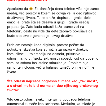
Apsolutno da
Za današnju decu telefon više nije samo
uređaj, već prostor u kojem se odvija veliki deo njihovog
društvenog života. Tu se druže, dopisuju, igraju, dele
emocije, prate šta se dešava u grupi i grade osećaj
pripadanja. Zato kada odrasli kažu „samo visi na
telefonu“, često ne vide da dete zapravo pokušava da
bude deo svoje generacije i svog društva.
Problem nastaje kada digitalni prostor počne da
potiskuje iskustva koja su važna za razvoj
– direktnu
komunikaciju, toleranciju na dosadu, prisustvo u
odnosima, igru, fizičku aktivnost i sposobnost da budemo
sami sa sobom bez stalne stimulacije. Problem nije u
samoj tehnologiji, već u balansu između online i offline
života.
Šta odrasli najčešće pogrešno tumače kao „zavisnost“,
a u stvari može biti normalan deo njihovog društvenog
života?
Vrlo često odrasli svaku intenzivnu upotrebu telefona
automatski tumače kao zavisnost. Međutim, za mlade je