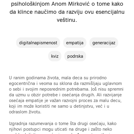
psihološkinjom Anom Mirković o tome kako
da klince naučimo da razviju ovu esencijalnu
veštinu.
digitalnapismenost
empatija
generacijaz
kviz
podrska
U ranim godinama života, mala deca su prirodno
egocentrična i veoma su sklona da razmišljaju uglavnom
o sebi i svojim neposrednim potrebama. Još nisu spremni
da uzmu u obzir potrebe i osećanja drugih. Ali razvijanje
osećaja empatije je važan razvojni proces za malu decu,
koji im može koristiti ne samo u detinjstvu, već i u
odraslom životu.
Izgradnja razumevanja o tome šta drugi osećaju, kako
njihovi postupci mogu uticati na druge i zašto neko