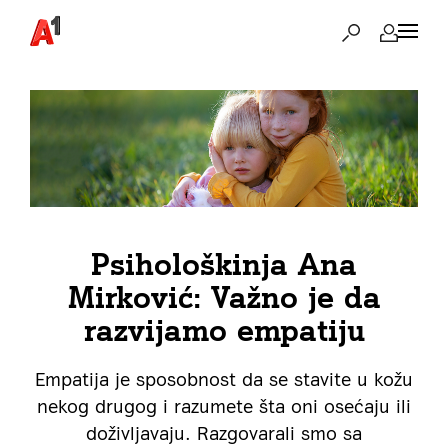
Psihološkinja Ana
Mirković: Važno je da
razvijamo empatiju
Empatija je sposobnost da se stavite u kožu
nekog drugog i razumete šta oni osećaju ili
doživljavaju. Razgovarali smo sa