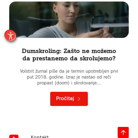
Dumskroling: Zašto ne možemo
da prestanemo da skrolujemo?
Volstrit žurnal piše da je termin upotrebljen prvi
put 2018. godine. Izraz je nastao od reči
propast (doom) i skrolovanje…
Pročitaj
Kontakt