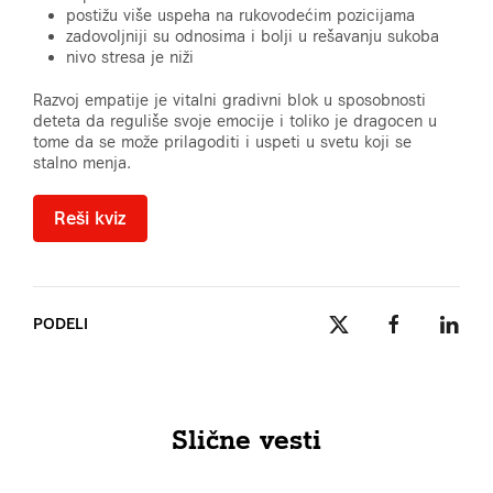
postižu više uspeha na rukovodećim pozicijama
zadovoljniji su odnosima i bolji u rešavanju sukoba
nivo stresa je niži
Razvoj empatije je vitalni gradivni blok u sposobnosti
deteta da reguliše svoje emocije i toliko je dragocen u
tome da se može prilagoditi i uspeti u svetu koji se
stalno menja.
Reši kviz
PODELI
Slične vesti