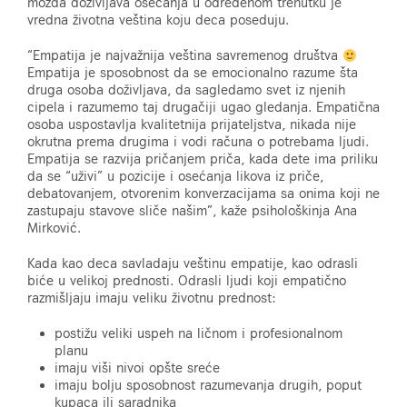
možda doživljava osećanja u određenom trenutku je
vredna životna veština koju deca poseduju.
“Empatija je najvažnija veština savremenog društva
Empatija je sposobnost da se emocionalno razume šta
druga osoba doživljava, da sagledamo svet iz njenih
cipela i razumemo taj drugačiji ugao gledanja. Empatična
osoba uspostavlja kvalitetnija prijateljstva, nikada nije
okrutna prema drugima i vodi računa o potrebama ljudi.
Empatija se razvija pričanjem priča, kada dete ima priliku
da se “uživi” u pozicije i osećanja likova iz priče,
debatovanjem, otvorenim konverzacijama sa onima koji ne
zastupaju stavove sliče našim”, kaže psihološkinja Ana
Mirković.
Kada kao deca savladaju veštinu empatije, kao odrasli
biće u velikoj prednosti. Odrasli ljudi koji empatično
razmišljaju imaju veliku životnu prednost:
postižu veliki uspeh na ličnom i profesionalnom
planu
imaju viši nivoi opšte sreće
imaju bolju sposobnost razumevanja drugih, poput
kupaca ili saradnika