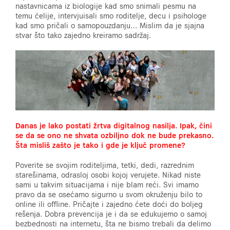
nastavnicama iz biologije kad smo snimali pesmu na
temu ćelije, intervjuisali smo roditelje, decu i psihologe
kad smo pričali o samopouzdanju… Mislim da je sjajna
stvar što tako zajedno kreiramo sadržaj.
Danas je lako postati žrtva digitalnog nasilja. Ipak, čini
se da se ono ne shvata ozbiljno dok ne bude prekasno.
Šta misliš zašto je tako i gde je ključ promene?
Poverite se svojim roditeljima, tetki, dedi, razrednim
starešinama, odrasloj osobi kojoj verujete. Nikad niste
sami u takvim situacijama i nije blam reći. Svi imamo
pravo da se osećamo sigurno u svom okruženju bilo to
online ili offline. Pričajte i zajedno ćete doći do boljeg
rešenja. Dobra prevencija je i da se edukujemo o samoj
bezbednosti na internetu, šta
ne bismo trebali da delimo