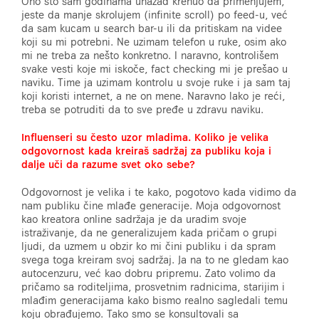
Ono što sam godinama unazad krenuo da primenjujem,
jeste da manje skrolujem (infinite scroll) po feed-u, već
da sam kucam u search bar-u ili da pritiskam na videe
koji su mi potrebni. Ne uzimam telefon u ruke, osim ako
mi ne treba za nešto konkretno. I naravno, kontrolišem
svake vesti koje mi iskoče, fact checking mi je prešao u
naviku. Time ja uzimam kontrolu u svoje ruke i ja sam taj
koji koristi internet, a
ne on mene. Naravno lako je reći,
treba se potruditi da to sve pređe u zdravu naviku.
Influenseri su često uzor mladima. Koliko je velika
odgovornost kada kreiraš sadržaj za publiku koja i
dalje uči da razume svet oko sebe?
Odgovornost je velika i te kako, pogotovo kada vidimo da
nam publiku čine mlađe generacije. Moja odgovornost
kao kreatora online sadržaja je da uradim svoje
istraživanje, da ne generalizujem kada pričam o grupi
ljudi, da uzmem u obzir ko mi čini publiku i da spram
svega toga kreiram svoj sadržaj. Ja na to ne gledam kao
autocenzuru, već kao dobru pripremu. Zato volimo da
pričamo sa roditeljima, prosvetnim radnicima, starijim i
mlađim generacijama kako bismo realno sagledali temu
koju obrađujemo. Tako smo se konsultovali sa