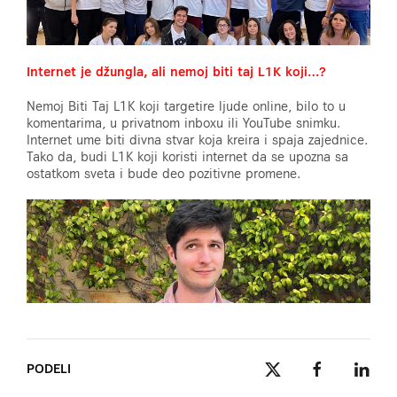
Internet je džungla, ali nemoj biti taj L1K koji…?
Nemoj Biti Taj L1K koji targetire ljude online, bilo to u
komentarima, u privatnom inboxu ili YouTube snimku.
Internet ume biti divna stvar koja kreira i spaja zajednice.
Tako da, budi L1K koji koristi internet da se upozna sa
ostatkom sveta i bude deo pozitivne promene.
PODELI