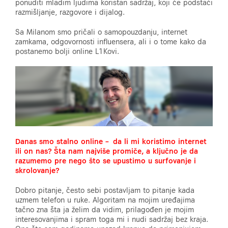
ponuditi mladim ljudima koristan sadržaj, koji će podstaći
razmišljanje, razgovore i dijalog.
Sa Milanom smo pričali o samopouzdanju, internet
zamkama, odgovornosti influensera, ali i o tome kako da
postanemo bolji online L1Kovi.
Danas smo stalno online – da li mi koristimo internet
ili on nas? Šta nam najviše
promiče, a ključno je da
razumemo pre nego što se upustimo u surfovanje i
skrolovanje?
Dobro pitanje, često sebi postavljam to pitanje kada
uzmem telefon u ruke. Algoritam na mojim uređajima
tačno zna šta ja želim da vidim, prilagođen je mojim
interesovanjima i spram toga mi i nudi sadržaj bez kraja.