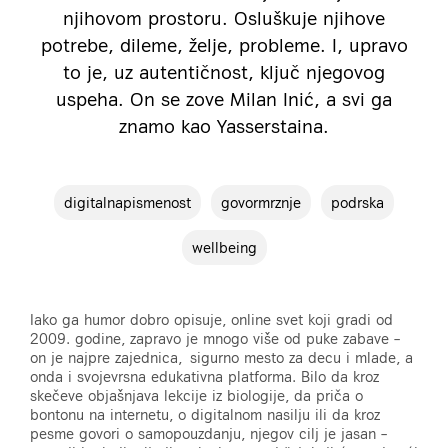
njihovom prostoru. Osluškuje njihove
potrebe, dileme, želje, probleme. I, upravo
to je, uz autentičnost, ključ njegovog
uspeha. On se zove Milan Inić, a svi ga
znamo kao Yasserstaina.
digitalnapismenost
govormrznje
podrska
wellbeing
Iako ga humor dobro opisuje, online svet koji gradi od
2009. godine, zapravo je mnogo više od puke zabave –
on je najpre zajednica, sigurno mesto za decu i mlade, a
onda i svojevrsna edukativna platforma. Bilo da kroz
skečeve objašnjava lekcije iz biologije, da priča o
bontonu na internetu, o digitalnom nasilju ili da kroz
pesme govori o samopouzdanju, njegov cilj je jasan –