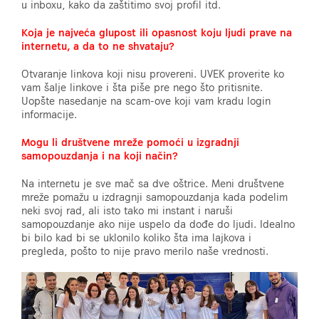
u inboxu, kako da zaštitimo svoj profil itd.
Koja je najveća glupost ili opasnost koju ljudi prave na
internetu, a da to ne shvataju?
Otvaranje linkova koji nisu provereni. UVEK proverite ko
vam šalje linkove i šta piše pre nego što pritisnite.
Uopšte nasedanje na scam-ove koji vam kradu login
informacije.
Mogu li društvene mreže pomoći u izgradnji
samopouzdanja i na koji način?
Na internetu je sve mač sa dve oštrice. Meni društvene
mreže pomažu u izdragnji samopouzdanja kada podelim
neki svoj rad, ali isto tako mi instant i naruši
samopouzdanje ako nije uspelo da dođe do ljudi. Idealno
bi bilo kad bi se uklonilo koliko šta ima lajkova i
pregleda, pošto to nije pravo merilo naše vrednosti.