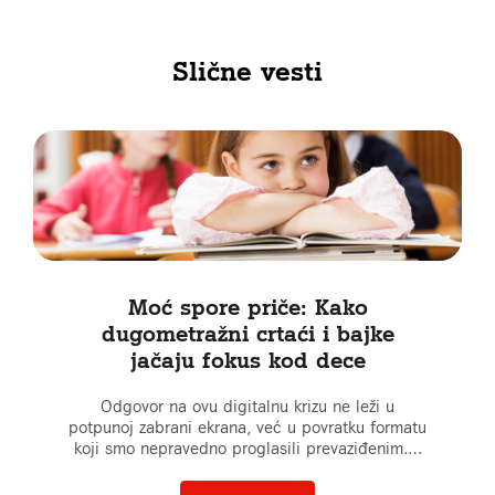
Slične vesti
Moć spore priče: Kako
dugometražni crtaći i bajke
jačaju fokus kod dece
Odgovor na ovu digitalnu krizu ne leži u
potpunoj zabrani ekrana, već u povratku formatu
koji smo nepravedno proglasili prevaziđenim.…