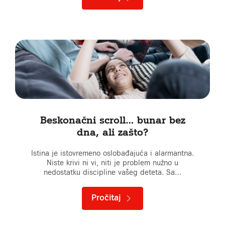
Beskonačni scroll… bunar bez
dna, ali zašto?
Istina je istovremeno oslobađajuća i alarmantna.
Niste krivi ni vi, niti je problem nužno u
nedostatku discipline vašeg deteta. Sa…
Pročitaj