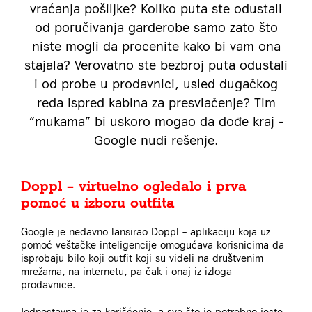
vraćanja pošiljke? Koliko puta ste odustali
od poručivanja garderobe samo zato što
niste mogli da procenite kako bi vam ona
stajala? Verovatno ste bezbroj puta odustali
i od probe u prodavnici, usled dugačkog
reda ispred kabina za presvlačenje? Tim
“mukama” bi uskoro mogao da dođe kraj -
Google nudi rešenje.
Doppl – virtuelno ogledalo i prva
pomoć u izboru outfita
Google je nedavno lansirao Doppl – aplikaciju koja uz
pomoć veštačke inteligencije omogućava korisnicima da
isprobaju bilo koji outfit koji su videli na društvenim
mrežama, na internetu, pa čak i onaj iz izloga
prodavnice.
Jednostavna je za korišćenje, a sve što je potrebno jeste