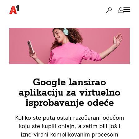
Google lansirao
aplikaciju za virtuelno
isprobavanje odeće
Koliko ste puta ostali razočarani odećom
koju ste kupili onlajn, a zatim bili još i
iznervirani komplikovanim procesom