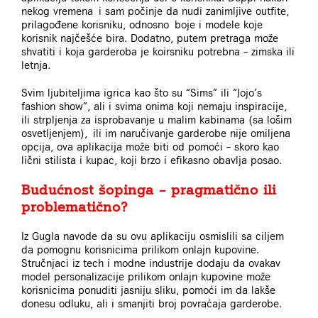
nekog vremena i sam počinje da nudi zanimljive outfite,
prilagođene korisniku, odnosno boje i modele koje
korisnik najčešće bira. Dodatno, putem pretraga može
shvatiti i koja garderoba je koirsniku potrebna – zimska ili
letnja.
Svim ljubiteljima igrica kao što su “Sims” ili “Jojo’s
fashion show”, ali i svima onima koji nemaju inspiracije,
ili strpljenja za isprobavanje u malim kabinama (sa lošim
osvetljenjem), ili im naručivanje garderobe nije omiljena
opcija, ova aplikacija može biti od pomoći – skoro kao
lični stilista i kupac, koji brzo i efikasno obavlja posao.
Budućnost šopinga – pragmatično ili
problematično?
Iz Gugla navode da su ovu aplikaciju osmislili sa ciljem
da pomognu korisnicima prilikom onlajn kupovine.
Stručnjaci iz tech i modne industrije dodaju da ovakav
model personalizacije prilikom onlajn kupovine može
korisnicima ponuditi jasniju sliku, pomoći im da lakše
donesu odluku, ali i smanjiti broj povraćaja garderobe.