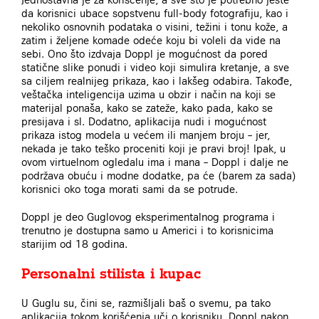
da korisnici ubace sopstvenu full-body fotografiju, kao i
nekoliko osnovnih podataka o visini, težini i tonu kože, a
zatim i željene komade odeće koju bi voleli da vide na
sebi. Ono što izdvaja Doppl je mogućnost da pored
statične slike ponudi i video koji simulira kretanje, a sve
sa ciljem realnijeg prikaza, kao i lakšeg odabira. Takođe,
veštačka inteligencija uzima u obzir i način na koji se
materijal ponaša, kako se zateže, kako pada, kako se
presijava i sl. Dodatno, aplikacija nudi i mogućnost
prikaza istog modela u većem ili manjem broju – jer,
nekada je tako teško proceniti koji je pravi broj! Ipak, u
ovom virtuelnom ogledalu ima i mana – Doppl i dalje ne
podržava obuću i modne dodatke, pa će (barem za sada)
korisnici oko toga morati sami da se potrude.
Doppl je deo Guglovog eksperimentalnog programa i
trenutno je dostupna samo u Americi i to korisnicima
starijim od 18 godina.
Personalni stilista i kupac
U Guglu su, čini se, razmišljali baš o svemu, pa tako
aplikacija tokom korišćenja uči o korisniku. Doppl nakon