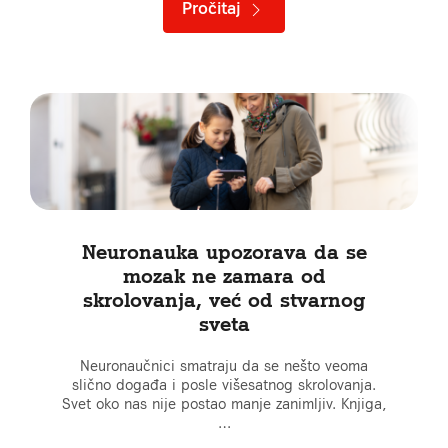
Pročitaj
Neuronauka upozorava da se
mozak ne zamara od
skrolovanja, već od stvarnog
sveta
Neuronaučnici smatraju da se nešto veoma
slično događa i posle višesatnog skrolovanja.
Svet oko nas nije postao manje zanimljiv. Knjiga,
…