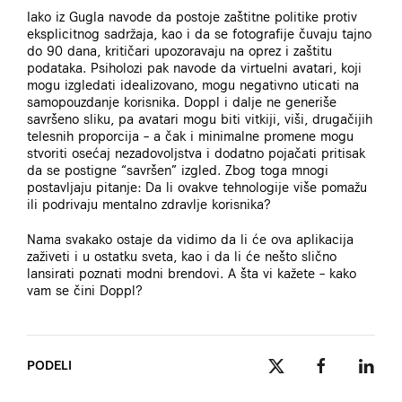
Iako iz Gugla navode da postoje zaštitne politike protiv
eksplicitnog sadržaja, kao i da se fotografije čuvaju tajno
do 90 dana, kritičari upozoravaju na oprez i zaštitu
podataka. Psiholozi pak navode da virtuelni avatari, koji
mogu izgledati idealizovano, mogu negativno uticati na
samopouzdanje korisnika. Doppl i dalje ne generiše
savršeno sliku, pa avatari mogu biti vitkiji, viši, drugačijih
telesnih proporcija – a čak i minimalne promene mogu
stvoriti osećaj nezadovoljstva i dodatno pojačati pritisak
da se postigne “savršen” izgled. Zbog toga mnogi
postavljaju pitanje: Da li ovakve tehnologije više pomažu
ili podrivaju mentalno zdravlje korisnika?
Nama svakako ostaje da vidimo da li će ova aplikacija
zaživeti i u ostatku sveta, kao i da li će nešto slično
lansirati poznati modni brendovi. A šta vi kažete – kako
vam se čini Doppl?
PODELI