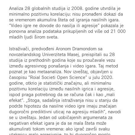
Analiza 28 globalnih studija iz 2008. godine utvrdila je
minimalno pozitivnu korelaciju: nisu pronađeni dokazi da
se vremenom akumulira šteta od igranja nasilnih igara.
“Video igre ne dovode do nasilja ili agresije” pokazala je
ponovna analiza podataka prikupljenih od više od 21 000
mladih ljudi širom sveta.
Istraživači, predvođeni Aronom Dramondom sa
novozelandskog Univerziteta Masej, preispitali su 28
studija iz prethodnih godina koje su proučavale vezu
između agresivnog ponašanja i video igara. Taj metod
poznat je kao metaanaliza. Nov izveštaj, objavljen u
časopisu “Roial Societi Open Science” u julu 2020.
godine, otkrio je statistički značajnu, ali minimalnu
pozitivnu korelaciju između nasilnih igrica i agresije,
ispod praga potrebnog da se računa čak i kao „mali
efekat“. „Stoga, sadašnja istraživanja nisu u stanju da
podrže hipotezu da nasilne video igre imaju značajan
dugoročni prediktivni uticaj na agresiju mladih“, navodi
se u izveštaju. Jedan od uobičajenih argumenata za
negativan efekat igara je da se mala šteta može
akumulirati tokom vremena: ako igrač završi svaku
utakmicu malo agresivnije, to bi dugoročno moglo