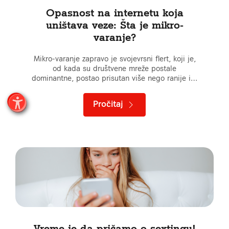
Opasnost na internetu koja
uništava veze: Šta je mikro-
varanje?
Mikro-varanje zapravo je svojevrsni flert, koji je,
od kada su društvene mreže postale
dominantne, postao prisutan više nego ranije i…
Pročitaj
Vreme je da pričamo o sextingu!