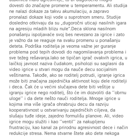
dovesti do značajne promene u temperamentu. Ali studija
ne nalazi dokaze za takvu akumulaciju, a zapravo
pronalazi dokaze koji vode u suprotnom smeru. Studije
dosledno otkrivaju da su „dugoročni uticaji nasilnih igara
na agresiju mladih blizu nule“.Deca sklona nasilnom
ponašanju ispoljavaće svoj bes nevezano za igrice i zato
je važno da se reaguje na svaku promenu u ponašanju
deteta. Podrška roditelja je veoma važne jer guranje
problema pod tepih dovodi do nagomilavanja problema i
sve težeg rešavanja.Iako se tipičan igrač ovakvih igrica, u
laičkoj javnost naziva čudakom, psiholozi su saglasni da
video igrice u stvari mogu da nauče decu socijalnim
veštinama. Takođe, ako se roditelj potrudi, igranje igrica
može biti značajna zajednička aktivnost koju dele roditelji
i deca. Čak će u većini slučajeva dete biti veštije u
igranju igrice nego roditelj, što će im dozvoliti da ’’obrnu
uloge’’ i da dete nešto nauči roditelja. Mnoge igrice u
kojima ima više igrača ohrabruju decu da razviju
kooperativnost u ostvarivanju zajedničkih ciljeva, da
slušaju tuđe ideje, zajedno formulišu planove. Ali, video
igrice mogu služiti i kao ‘’ventil’’ za nakupljenu
frustraciju, kao kanal za prirodnu agresivnost dece i način
redukcije stresa. Nema stvarne štete ako dete nekoga