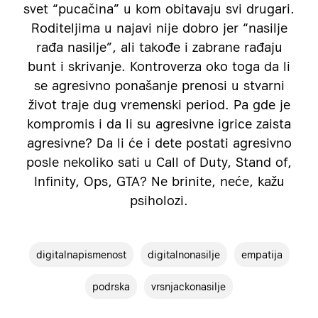
svet “pucačina” u kom obitavaju svi drugari.
Roditeljima u najavi nije dobro jer “nasilje
rađa nasilje”, ali takođe i zabrane rađaju
bunt i skrivanje. Kontroverza oko toga da li
se agresivno ponašanje prenosi u stvarni
život traje dug vremenski period. Pa gde je
kompromis i da li su agresivne igrice zaista
agresivne? Da li će i dete postati agresivno
posle nekoliko sati u Call of Duty, Stand of,
Infinity, Ops, GTA? Ne brinite, neće, kažu
psiholozi.
digitalnapismenost
digitalnonasilje
empatija
podrska
vrsnjackonasilje