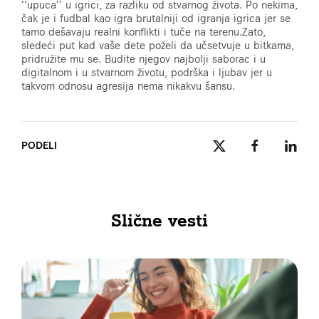
‘’upuca’’ u igrici, za razliku od stvarnog života. Po nekima,
čak je i fudbal kao igra brutalniji od igranja igrica jer se
tamo dešavaju realni konflikti i tuče na terenu.Zato,
sledeći put kad vaše dete poželi da učsetvuje u bitkama,
pridružite mu se. Budite njegov najbolji saborac i u
digitalnom i u stvarnom životu, podrška i ljubav jer u
takvom odnosu agresija nema nikakvu šansu.
PODELI
Slične vesti